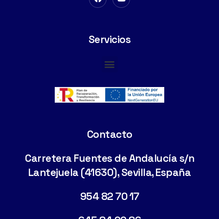
Servicios
Cimentaciones Especiales
Contacto
Carretera Fuentes de Andalucía s/n
Lantejuela (41630), Sevilla, España
954 82 70 17