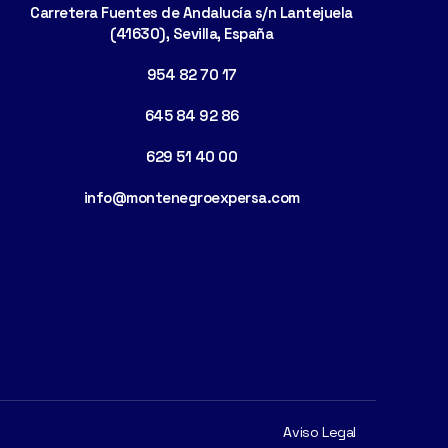
Carretera Fuentes de Andalucía s/n Lantejuela
(41630), Sevilla, España
954 82 70 17
645 84 92 86
629 51 40 00
info@montenegroexpersa.com
Aviso Legal