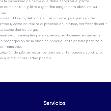
da la capacidad de carga que debe soportar el pilote
s se somete al pilote a grandes cargas para observar su
nto.
es más utilizado, debido a su bajo coste y su gran rapidez.
rreno y cómo se realiza el proceso de la hinca, verificando así la
su capacidad de carga.
te analizador se emplea para saber específicamente cuál es la
 de propagación de la onda de choque, esta prueba permite el
na misma vez.
talación de pilotes estamos para servirte, puedes solicitarlo
os a la mayor brevedad posible.
Servicios