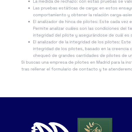
La medida de rechazo: con estas pruebas se vali
Las pruebas estáticas de carga: en estos ensayo
comportamiento y obtener la relación carga-asie
El analizador de hinca de pilotes: Este cada vez 
Permite analizar cuáles son las condiciones del te
integridad del pilote y asegurándose de cuál es 
El analizador de la integridad de los pilotes: Es
integridad de los pilotes, basado en la creencia
chequeó de grandes cantidades de pilotes de u
Si buscas una empresa de pilotes en Madrid para la ins
tras rellenar el formulario de contacto y te atenderem