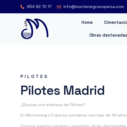
954 82 70 17
info@montenegroexpersa.com
Home
Cimentacio
Obras destacada
PILOTES
Pilotes Madrid
¿Buscas una empresa de Pilotes?
En Montenegro Expersa contamos con más de 40 años 
Conoce nuestro servicio y nuestras obras destacadas o