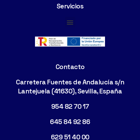
Servicios
Cimentaciones Especiales
Contacto
Carretera Fuentes de Andalucía s/n
Lantejuela (41630), Sevilla, España
954 82 70 17
645 84 92 86
629 51 40 00