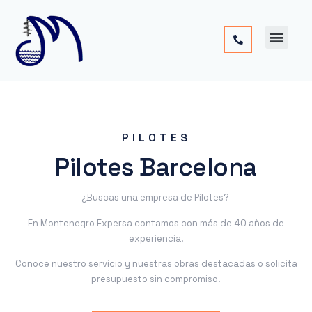
Cimentac
Obra
Otros
PILOTES
Pilotes Barcelona
¿Buscas una empresa de Pilotes?
En Montenegro Expersa contamos con más de 40 años de
experiencia.
Conoce nuestro servicio y nuestras obras destacadas o solicita
presupuesto sin compromiso.