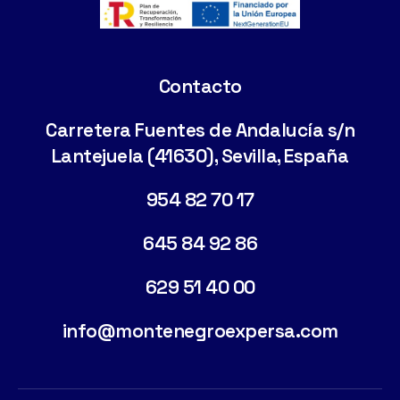
Contacto
Carretera Fuentes de Andalucía s/n
Lantejuela (41630), Sevilla, España
954 82 70 17
645 84 92 86
629 51 40 00
info@montenegroexpersa.com