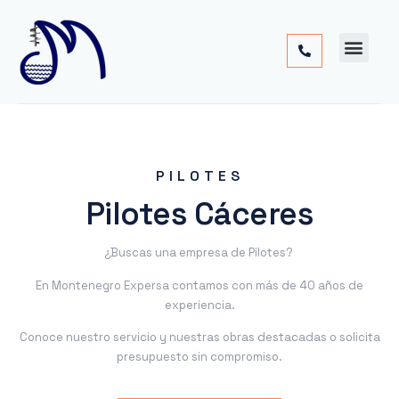
Cimentac
Obra
Otros
PILOTES
Pilotes Cáceres
¿Buscas una empresa de Pilotes?
En Montenegro Expersa contamos con más de 40 años de
experiencia.
Conoce nuestro servicio y nuestras obras destacadas o solicita
presupuesto sin compromiso.