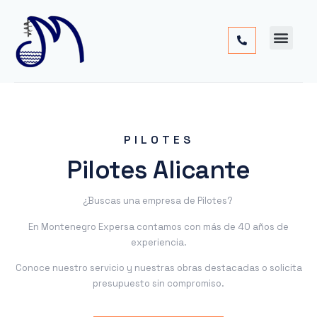
Cimentac
Obra
Otros
PILOTES
Pilotes Alicante
¿Buscas una empresa de Pilotes?
En Montenegro Expersa contamos con más de 40 años de
experiencia.
Conoce nuestro servicio y nuestras obras destacadas o solicita
presupuesto sin compromiso.