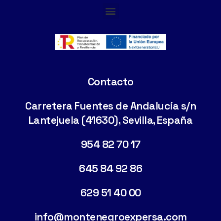
Cimentaciones Especiales
Contacto
Carretera Fuentes de Andalucía s/n
Lantejuela (41630), Sevilla, España
954 82 70 17
645 84 92 86
629 51 40 00
info@montenegroexpersa.com