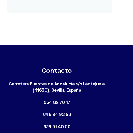
Contacto
Carretera Fuentes de Andalucía s/n Lantejuela
(41630), Sevilla, España
954 82 70 17
645 84 92 86
629 51 40 00