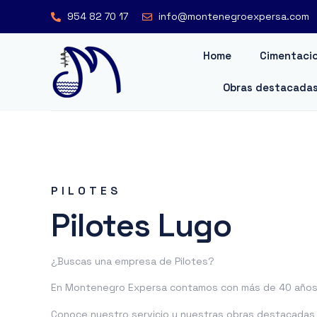
954 82 70 17
info@montenegroexpersa.com
Home
Cimentacio
Obras destacada
PILOTES
Pilotes Lugo
¿Buscas una empresa de Pilotes?
En Montenegro Expersa contamos con más de 40 años 
Conoce nuestro servicio y nuestras obras destacadas o