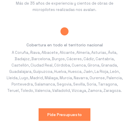
Más de 35 años de experiencia y cientos de obras de
micropilotes realizadas nos avalan.
Cobertura en todo el territorio nacional
A Coruña
,
Álava
,
Albacete
,
Alicante
,
Almería
,
Asturias
,
Ávila
,
Badajoz
,
Barcelona
,
Burgos
,
Cáceres
,
Cádiz
,
Cantabria
,
Castellón
,
Ciudad Real
,
Córdoba
,
Cuenca
,
Girona
,
Granada
,
Guadalajara
,
Guipuzcoa
,
Huelva
,
Huesca
,
Jaén
,
La Rioja
,
León
,
Lleida
,
Lugo
,
Madrid
,
Málaga
,
Murcia
,
Navarra
,
Ourense
,
Palencia
,
Pontevedra
,
Salamanca
,
Segovia
,
Sevilla
,
Soria
,
Tarragona
,
Teruel
,
Toledo
,
Valencia
,
Valladolid
,
Vizcaya
,
Zamora
,
Zaragoza
.
Pide Presupuesto