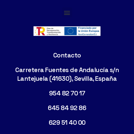
Cimentaciones Especiales
Contacto
Carretera Fuentes de Andalucía s/n
Lantejuela (41630), Sevilla, España
954 82 70 17
645 84 92 86
629 51 40 00