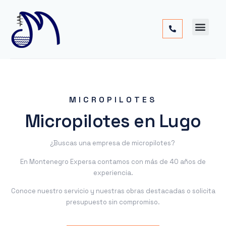
Cimentac
Obra
Otros
MICROPILOTES
Micropilotes en Lugo
¿Buscas una empresa de micropilotes?
En Montenegro Expersa contamos con más de 40 años de
experiencia.
Conoce nuestro servicio y nuestras obras destacadas o solicita
presupuesto sin compromiso.