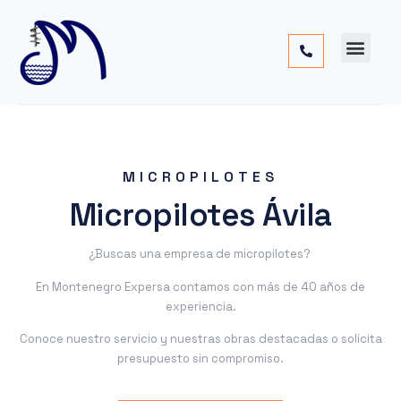
Cimentac
Obra
Otros
MICROPILOTES
Micropilotes Ávila
¿Buscas una empresa de micropilotes?
En Montenegro Expersa contamos con más de 40 años de
experiencia.
Conoce nuestro servicio y nuestras obras destacadas o solicita
presupuesto sin compromiso.