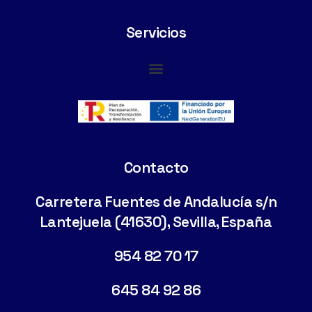
Servicios
Cimentaciones Especiales
Contacto
Carretera Fuentes de Andalucía s/n
Lantejuela (41630), Sevilla, España
954 82 70 17
645 84 92 86