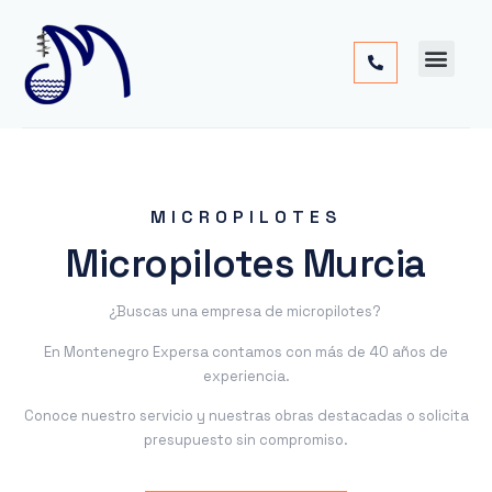
Cimentac
Obra
Otros
MICROPILOTES
Micropilotes Murcia
¿Buscas una empresa de micropilotes?
En Montenegro Expersa contamos con más de 40 años de
experiencia.
Conoce nuestro servicio y nuestras obras destacadas o solicita
presupuesto sin compromiso.