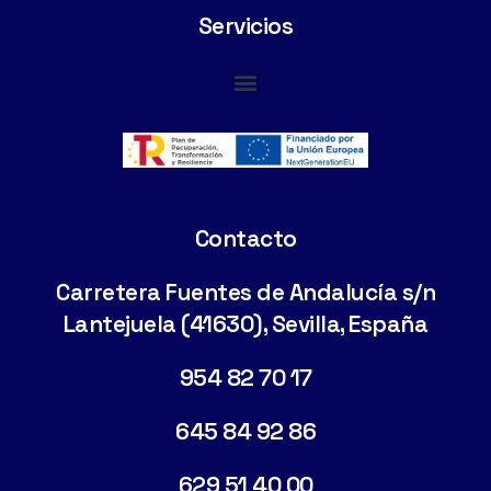
Servicios
Cimentaciones Especiales
Contacto
Carretera Fuentes de Andalucía s/n
Lantejuela (41630), Sevilla, España
954 82 70 17
645 84 92 86
629 51 40 00