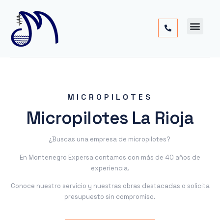
Cimentac
Obra
Otros
MICROPILOTES
Micropilotes La Rioja
¿Buscas una empresa de micropilotes?
En Montenegro Expersa contamos con más de 40 años de
experiencia.
Conoce nuestro servicio y nuestras obras destacadas o solicita
presupuesto sin compromiso.