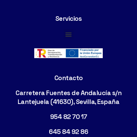
Servicios
Cimentaciones Especiales
Contacto
Carretera Fuentes de Andalucía s/n
Lantejuela (41630), Sevilla, España
954 82 70 17
645 84 92 86