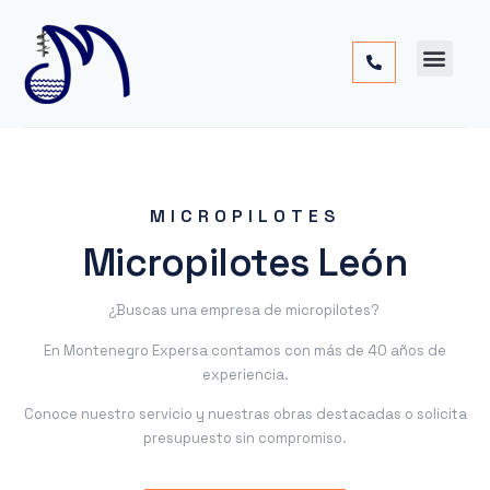
Cimentac
Obra
Otros
MICROPILOTES
Micropilotes León
¿Buscas una empresa de micropilotes?
En Montenegro Expersa contamos con más de 40 años de
experiencia.
Conoce nuestro servicio y nuestras obras destacadas o solicita
presupuesto sin compromiso.