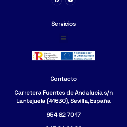
Servicios
Cimentaciones Especiales
Contacto
Carretera Fuentes de Andalucía s/n
Lantejuela (41630), Sevilla, España
954 82 70 17