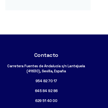
Contacto
Carretera Fuentes de Andalucía s/n Lantejuela
(41630), Sevilla, España
954 82 70 17
645 84 92 86
629 51 40 00