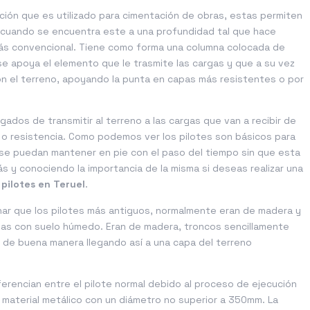
cción que es utilizado para cimentación de obras, estas permiten
o, cuando se encuentra este a una profundidad tal que hace
ás convencional. Tiene como forma una columna colocada de
l se apoya el elemento que le trasmite las cargas y que a su vez
con el terreno, apoyando la punta en capas más resistentes o por
ados de transmitir al terreno a las cargas que van a recibir de
 o resistencia. Como podemos ver los pilotes son básicos para
 se puedan mantener en pie con el paso del tiempo sin que esta
 y conociendo la importancia de la misma si deseas realizar una
e
pilotes en Teruel
.
nar que los pilotes más antiguos, normalmente eran de madera y
nas con suelo húmedo. Eran de madera, troncos sencillamente
de buena manera llegando así a una capa del terreno
erencian entre el pilote normal debido al proceso de ejecución
 material metálico con un diámetro no superior a 350mm. La