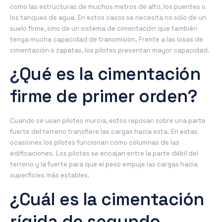
como las estructuras de muchos metros de alto, los puentes o
los tanques de agua. En estos casos se necesita no sólo de un
suelo firme, sino de un sistema de cimentación que también
tenga mucha capacidad de transmisión. Frente a las losas de
cimentación o zapatas, los pilotes presentan mayor capacidad.
¿Qué es la cimentación
firme de primer orden?
Cuando se usan pilotes murcia, estos reposan sobre una parte
fuerte del terreno transfiere las cargas hacia esta. En estas
ocasiones los pilotes funcionan como columnas de las
edificaciones. Los pilotes se encajan entre la parte débil del
terreno y la fuerte para que el peso empuje las cargas hacia
superficies más estables.
¿Cuál es la cimentación
rígida de segundo