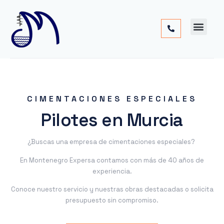
Cimentac
Obra
Otros
CIMENTACIONES ESPECIALES
Pilotes en Murcia
¿Buscas una empresa de cimentaciones especiales?
En Montenegro Expersa contamos con más de 40 años de
experiencia.
Conoce nuestro servicio y nuestras obras destacadas o solicita
presupuesto sin compromiso.