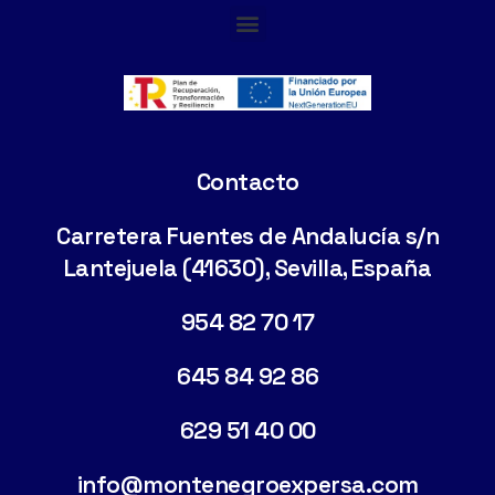
Cimentaciones Especiales
Contacto
Carretera Fuentes de Andalucía s/n
Lantejuela (41630), Sevilla, España
954 82 70 17
645 84 92 86
629 51 40 00
info@montenegroexpersa.com