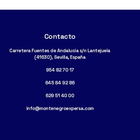
Contacto
Carretera Fuentes de Andalucía s/n Lantejuela
(41630), Sevilla, España
954 82 70 17
645 84 92 86
629 51 40 00
info@montenegroexpersa.com