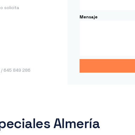
 solicita
Mensaje
 / 645 849 286
eciales Almería