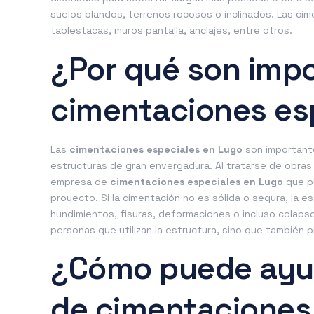
suelos blandos, terrenos rocosos o inclinados. Las cim
tablestacas, muros pantalla, anclajes, entre otros.
¿Por qué son impo
cimentaciones es
Las
cimentaciones especiales en Lugo
son importante
estructuras de gran envergadura. Al tratarse de obras
empresa de
cimentaciones especiales en Lugo
que pu
proyecto. Si la cimentación no es sólida o segura, la es
hundimientos, fisuras, deformaciones o incluso colaps
personas que utilizan la estructura, sino que tambié
¿Cómo puede ayu
de cimentaciones