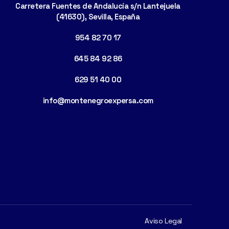
Carretera Fuentes de Andalucía s/n Lantejuela
(41630), Sevilla, España
954 82 70 17
645 84 92 86
629 51 40 00
info@montenegroexpersa.com
Aviso Legal