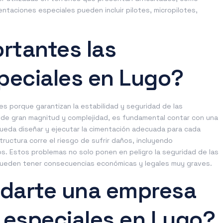
entaciones especiales pueden incluir pilotes, micropilotes,
rtantes las
peciales en Lugo?
s porque garantizan la estabilidad y seguridad de las
 de gran magnitud y complejidad, es fundamental contar con una
eda diseñar y ejecutar la cimentación adecuada para cada
tructura corre el riesgo de sufrir daños, incluyendo
os. Estos problemas no solo ponen en peligro la seguridad de las
n pueden tener consecuencias económicas y legales muy graves.
darte una empresa
 especiales en Lugo?