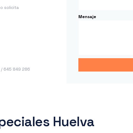
 solicita
Mensaje
 / 645 849 286
peciales Huelva