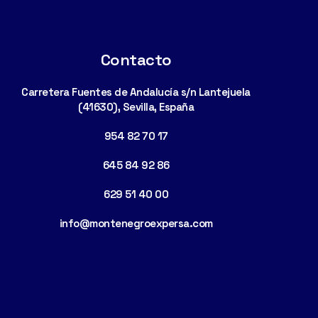
Contacto
Carretera Fuentes de Andalucía s/n Lantejuela
(41630), Sevilla, España
954 82 70 17
645 84 92 86
629 51 40 00
info@montenegroexpersa.com