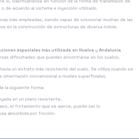
re sí, clasificándose en función de la forma de transmisión de
 o de acuerdo al sistema e inyección utilizado.
cnicas más empleadas, siendo capaz de solucionar muchas de las
se en la construcción de estructuras de diversa índole.
ciones especiales más utilizada en Huelva
y
Andalucía
versas dificultades que pueden encontrarse en los suelos.
hacia un estrato más resistente del suelo. Se utiliza cuando se
a cimentación convencional a niveles superficiales.
de la siguiente forma:
yada en un plano resistente.
caso, el frotamiento que se ejerce, puede ser lo
ea absorbida por fricción.