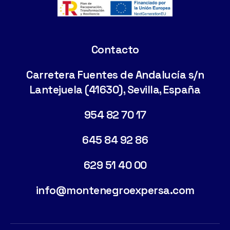
Contacto
Carretera Fuentes de Andalucía s/n
Lantejuela (41630), Sevilla, España
954 82 70 17
645 84 92 86
629 51 40 00
info@montenegroexpersa.com