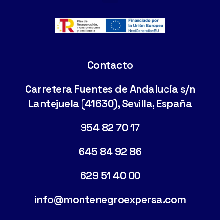
Cimentaciones Especiales
Contacto
Carretera Fuentes de Andalucía s/n
Lantejuela (41630), Sevilla, España
954 82 70 17
645 84 92 86
629 51 40 00
info@montenegroexpersa.com