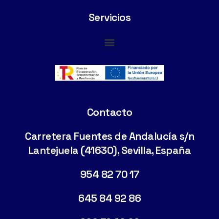
Servicios
Cimentaciones Especiales
Contacto
Carretera Fuentes de Andalucía s/n
Lantejuela (41630), Sevilla, España
954 82 70 17
645 84 92 86