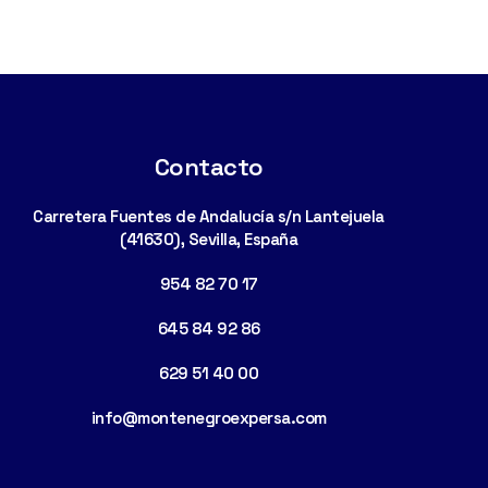
Contacto
Carretera Fuentes de Andalucía s/n Lantejuela
(41630), Sevilla, España
954 82 70 17
645 84 92 86
629 51 40 00
info@montenegroexpersa.com