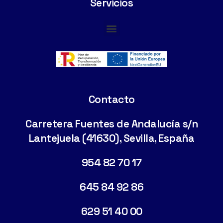
Servicios
Cimentaciones Especiales
Contacto
Carretera Fuentes de Andalucía s/n
Lantejuela (41630), Sevilla, España
954 82 70 17
645 84 92 86
629 51 40 00