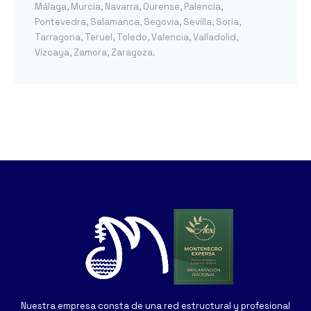
Málaga
,
Murcia
,
Navarra
,
Ourense
,
Palencia
,
Pontevedra
,
Salamanca
,
Segovia
,
Sevilla
,
Soria
,
Tarragona
,
Teruel
,
Toledo
,
Valencia
,
Valladolid
,
Vizcaya
,
Zamora
,
Zaragoza
.
Nuestra empresa consta de una red estructural y profesional