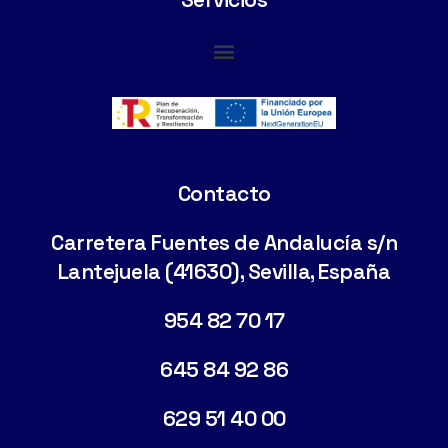
Cimentaciones Especiales
Contacto
Carretera Fuentes de Andalucía s/n
Lantejuela (41630), Sevilla, España
954 82 70 17
645 84 92 86
629 51 40 00