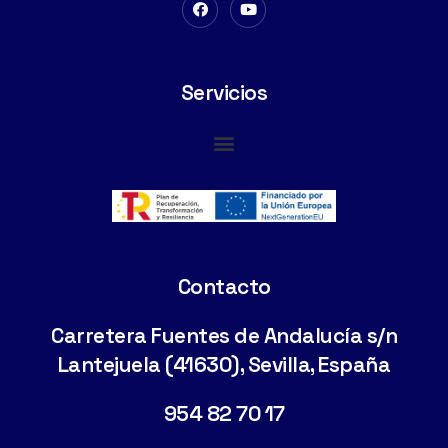
Servicios
Cimentaciones Especiales
Contacto
Carretera Fuentes de Andalucía s/n
Lantejuela (41630), Sevilla, España
954 82 70 17