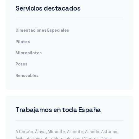
Servicios destacados
Cimentaciones Especiales
Pilotes
Micropilotes
Pozos
Renovables
Trabajamos en toda España
A Coruña
,
Álava
,
Albacete
,
Alicante
,
Almería
,
Asturias
,
Ávila
,
Badajoz
,
Barcelona
,
Burgos
,
Cáceres
,
Cádiz
,