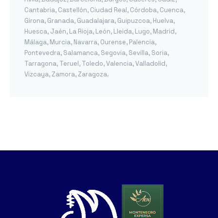
Cantabria
,
Castellón
,
Ciudad Real
,
Córdoba
,
Cuenca
,
Girona
,
Granada
,
Guadalajara
,
Guipuzcoa
,
Huelva
,
Huesca
,
Jaén
,
La Rioja
,
León
,
Lleida
,
Lugo
,
Madrid
,
Málaga
,
Murcia
,
Navarra
,
Ourense
,
Palencia
,
Pontevedra
,
Salamanca
,
Segovia
,
Sevilla
,
Soria
,
Tarragona
,
Teruel
,
Toledo
,
Valencia
,
Valladolid
,
Vizcaya
,
Zamora
,
Zaragoza
.