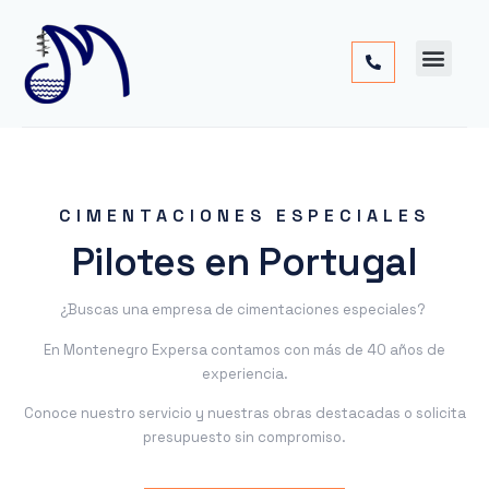
Cimentac
Obra
Otros
CIMENTACIONES ESPECIALES
Pilotes en Portugal
¿Buscas una empresa de cimentaciones especiales?
En Montenegro Expersa contamos con más de 40 años de
experiencia.
Conoce nuestro servicio y nuestras obras destacadas o solicita
presupuesto sin compromiso.