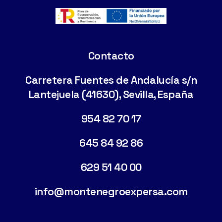
Contacto
Carretera Fuentes de Andalucía s/n
Lantejuela (41630), Sevilla, España
954 82 70 17
645 84 92 86
629 51 40 00
info@montenegroexpersa.com