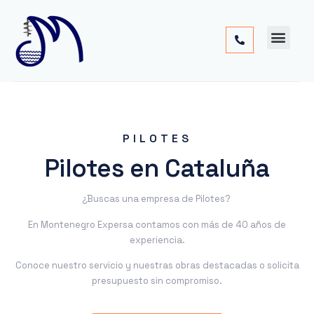
Cimentac
Obra
Otros
PILOTES
Pilotes en Cataluña
¿Buscas una empresa de Pilotes?
En Montenegro Expersa contamos con más de 40 años de
experiencia.
Conoce nuestro servicio y nuestras obras destacadas o solicita
presupuesto sin compromiso.