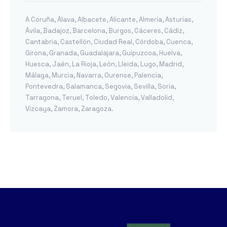
A Coruña
,
Álava
,
Albacete
,
Alicante
,
Almería
,
Asturias
,
Ávila
,
Badajoz
,
Barcelona
,
Burgos
,
Cáceres
,
Cádiz
,
Cantabria
,
Castellón
,
Ciudad Real
,
Córdoba
,
Cuenca
,
Girona
,
Granada
,
Guadalajara
,
Guipuzcoa
,
Huelva
,
Huesca
,
Jaén
,
La Rioja
,
León
,
Lleida
,
Lugo
,
Madrid
,
Málaga
,
Murcia
,
Navarra
,
Ourense
,
Palencia
,
Pontevedra
,
Salamanca
,
Segovia
,
Sevilla
,
Soria
,
Tarragona
,
Teruel
,
Toledo
,
Valencia
,
Valladolid
,
Vizcaya
,
Zamora
,
Zaragoza
.