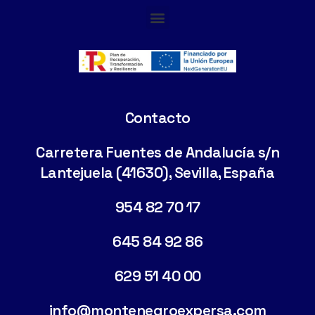
Cimentaciones Especiales
Contacto
Carretera Fuentes de Andalucía s/n
Lantejuela (41630), Sevilla, España
954 82 70 17
645 84 92 86
629 51 40 00
info@montenegroexpersa.com