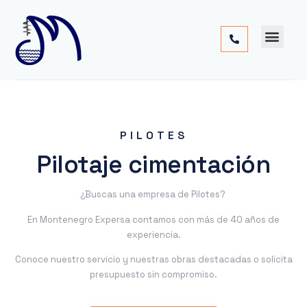
Cimentac
Obra
Otros
PILOTES
Pilotaje cimentación
¿Buscas una empresa de Pilotes?
En Montenegro Expersa contamos con más de 40 años de
experiencia.
Conoce nuestro servicio y nuestras obras destacadas o solicita
presupuesto sin compromiso.