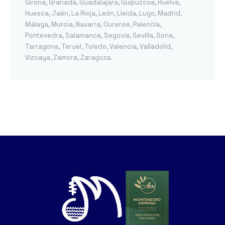
Girona
,
Granada
,
Guadalajara
,
Guipuzcoa
,
Huelva
,
Huesca
,
Jaén
,
La Rioja
,
León
,
Lleida
,
Lugo
,
Madrid
,
Málaga
,
Murcia
,
Navarra
,
Ourense
,
Palencia
,
Pontevedra
,
Salamanca
,
Segovia
,
Sevilla
,
Soria
,
Tarragona
,
Teruel
,
Toledo
,
Valencia
,
Valladolid
,
Vizcaya
,
Zamora
,
Zaragoza
.