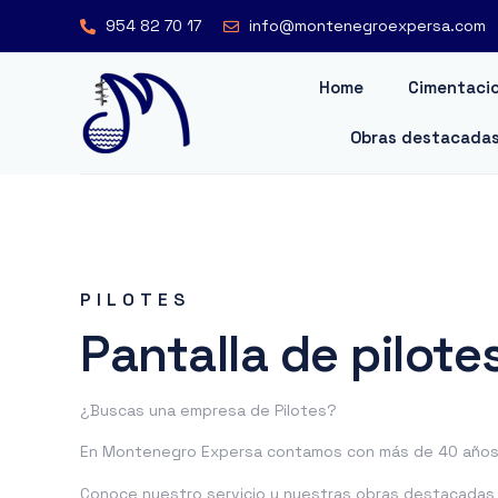
954 82 70 17
info@montenegroexpersa.com
Home
Cimentacio
Obras destacada
PILOTES
Pantalla de pilote
¿Buscas una empresa de Pilotes?
En Montenegro Expersa contamos con más de 40 años 
Conoce nuestro servicio y nuestras obras destacadas o