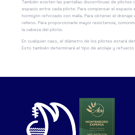
También existen las pantallas discontinuas de pilotes 
espacio entre cada pilote. Para compensar el espacio e
hormigón reforzado con malla. Para obtener el drenaje
relleno. Para proporcionarle mayor resistencia, común
la cabeza del pilote.
En cualquier caso, el diámetro de los pilotes estará 
Esto también determinará el tipo de anclaje y refuerzo 