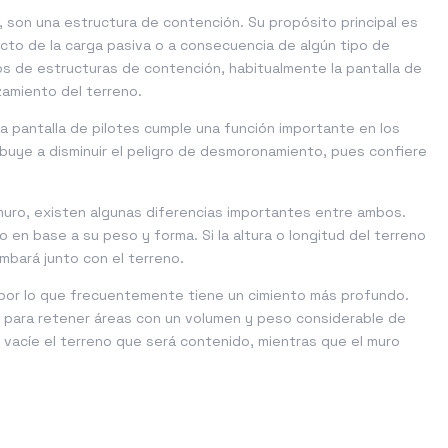
uros, son una estructura de contención. Su propósito principal es
ecto de la carga pasiva o a consecuencia de algún tipo de
os de estructuras de contención, habitualmente la pantalla de
zamiento del terreno.
, la pantalla de pilotes cumple una función importante en los
ibuye a disminuir el peligro de desmoronamiento, pues confiere
muro, existen algunas diferencias importantes entre ambos.
 en base a su peso y forma. Si la altura o longitud del terreno
mbará junto con el terreno.
, por lo que frecuentemente tiene un cimiento más profundo.
es para retener áreas con un volumen y peso considerable de
e vacíe el terreno que será contenido, mientras que el muro