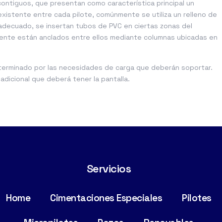
contiguos, que presentan como característica principal un
xistente entre cada pilote, comúnmente se utiliza un relleno de
 adecuado, se insertan tubos de PVC en ciertas zonas del
mente están anclados entre ellos mediante columnas ubicadas en
determinado por las necesidades de carga que deberán soportar.
adicional que deberá tener la pantalla.
Servicios
Home
Cimentaciones Especiales
Pilotes