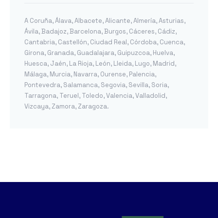
A Coruña
,
Álava
,
Albacete
,
Alicante
,
Almería
,
Asturias
,
Ávila
,
Badajoz
,
Barcelona
,
Burgos
,
Cáceres
,
Cádiz
,
Cantabria
,
Castellón
,
Ciudad Real
,
Córdoba
,
Cuenca
,
Girona
,
Granada
,
Guadalajara
,
Guipuzcoa
,
Huelva
,
Huesca
,
Jaén
,
La Rioja
,
León
,
Lleida
,
Lugo
,
Madrid
,
Málaga
,
Murcia
,
Navarra
,
Ourense
,
Palencia
,
Pontevedra
,
Salamanca
,
Segovia
,
Sevilla
,
Soria
,
Tarragona
,
Teruel
,
Toledo
,
Valencia
,
Valladolid
,
Vizcaya
,
Zamora
,
Zaragoza
.