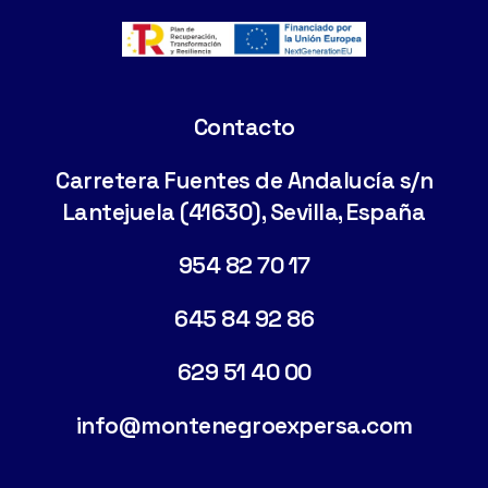
Contacto
Carretera Fuentes de Andalucía s/n
Lantejuela (41630), Sevilla, España
954 82 70 17
645 84 92 86
629 51 40 00
info@montenegroexpersa.com