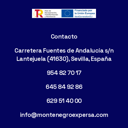
Cimentaciones Especiales
Contacto
Carretera Fuentes de Andalucía s/n
Lantejuela (41630), Sevilla, España
954 82 70 17
645 84 92 86
629 51 40 00
info@montenegroexpersa.com