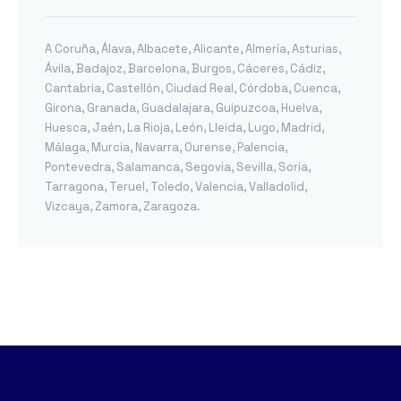
A Coruña
,
Álava
,
Albacete
,
Alicante
,
Almería
,
Asturias
,
Ávila
,
Badajoz
,
Barcelona
,
Burgos
,
Cáceres
,
Cádiz
,
Cantabria
,
Castellón
,
Ciudad Real
,
Córdoba
,
Cuenca
,
Girona
,
Granada
,
Guadalajara
,
Guipuzcoa
,
Huelva
,
Huesca
,
Jaén
,
La Rioja
,
León
,
Lleida
,
Lugo
,
Madrid
,
Málaga
,
Murcia
,
Navarra
,
Ourense
,
Palencia
,
Pontevedra
,
Salamanca
,
Segovia
,
Sevilla
,
Soria
,
Tarragona
,
Teruel
,
Toledo
,
Valencia
,
Valladolid
,
Vizcaya
,
Zamora
,
Zaragoza
.