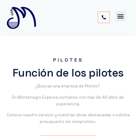
Cimentac
Obra
Otros
PILOTES
Función de los pilotes
¿Buscas una empresa de Pilotes?
En Montenegro Expersa contamos con más de 40 años de
experiencia.
Conoce nuestro servicio y nuestras obras destacadas o solicita
presupuesto sin compromiso.