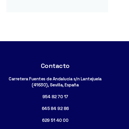
Contacto
Carretera Fuentes de Andalucía s/n Lantejuela
(41630), Sevilla, España
954 82 70 17
645 84 92 86
629 51 40 00