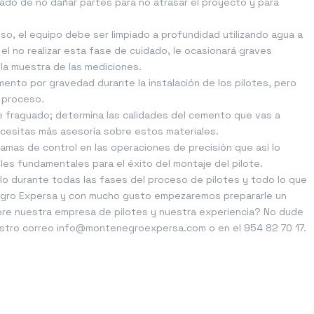
ado de no dañar partes para no atrasar el proyecto y para
so, el equipo debe ser limpiado a profundidad utilizando agua a
el no realizar esta fase de cuidado, le ocasionará graves
la muestra de las mediciones.
nto por gravedad durante la instalación de los pilotes, pero
o proceso.
 fraguado; determina las calidades del cemento que vas a
necesitas más asesoría sobre estos materiales.
amas de control en las operaciones de precisión que así lo
les fundamentales para el éxito del montaje del pilote.
o durante todas las fases del proceso de pilotes y todo lo que
egro Expersa y con mucho gusto empezaremos prepararle un
e nuestra empresa de pilotes y nuestra experiencia? No dude
estro correo info@montenegroexpersa.com o en el
954 82 70 17.