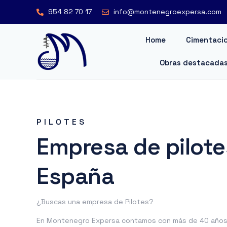
954 82 70 17
info@montenegroexpersa.com
Home
Cimentacio
Obras destacada
PILOTES
Empresa de pilote
España
¿Buscas una empresa de Pilotes?
En Montenegro Expersa contamos con más de 40 años 