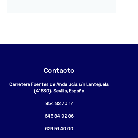
Contacto
Carretera Fuentes de Andalucía s/n Lantejuela
(41630), Sevilla, España
954 82 70 17
645 84 92 86
629 51 40 00