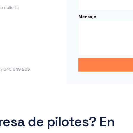
 solicita
Mensaje
 / 645 849 286
esa de pilotes? En