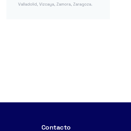
Valladolid
,
Vizcaya
,
Zamora
,
Zaragoza
.
Contacto