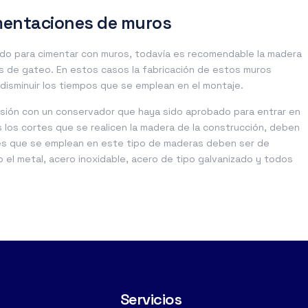
mentaciones de muros
ado para cimentar con muros, todavía es recomendable la madera
s de gateo. En estos casos la fabricación de estos muros
 disminuir los tiempos que se emplean en el montaje.
esión con un conservador que haya sido aprobado para entrar en
 los cortes que se realicen la madera de la construcción, deben
res que se emplean en este tipo de maderas deben ser de
el metal, acero inoxidable, acero de tipo galvanizado y todos
Servicios