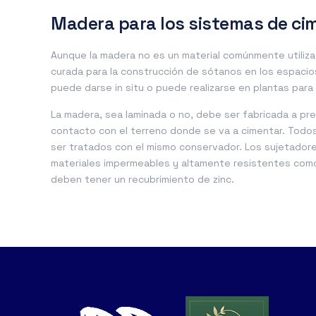
Madera para los sistemas de ci
Aunque la madera no es un material comúnmente utiliz
curada para la construcción de sótanos en los espacio
puede darse in situ o puede realizarse en plantas para
La madera, sea laminada o no, debe ser fabricada a pr
contacto con el terreno donde se va a cimentar. Todos
ser tratados con el mismo conservador. Los sujetado
materiales impermeables y altamente resistentes como 
deben tener un recubrimiento de zinc.