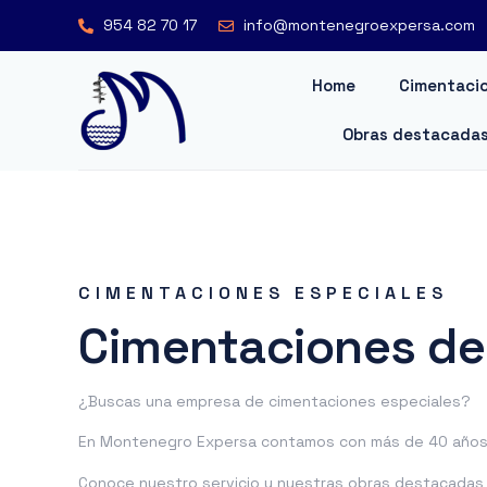
954 82 70 17
info@montenegroexpersa.com
Home
Cimentacio
Obras destacada
CIMENTACIONES ESPECIALES
Cimentaciones de
¿Buscas una empresa de cimentaciones especiales?
En Montenegro Expersa contamos con más de 40 años 
Conoce nuestro servicio y nuestras obras destacadas o