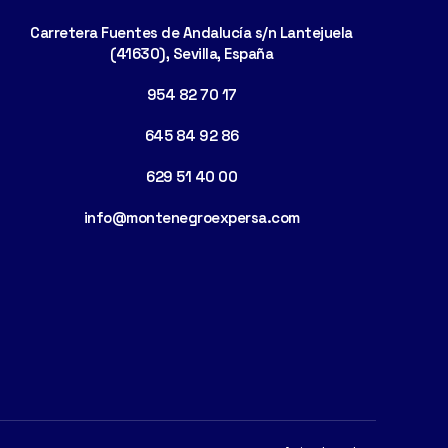
Carretera Fuentes de Andalucía s/n Lantejuela
(41630), Sevilla, España
954 82 70 17
645 84 92 86
629 51 40 00
info@montenegroexpersa.com