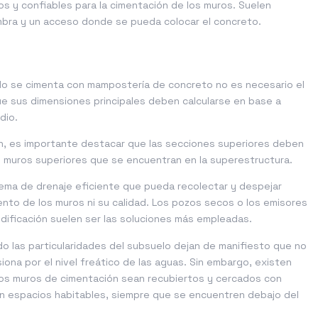
os y confiables para la cimentación de los muros. Suelen
cimbra y un acceso donde se pueda colocar el concreto.
do se cimenta con mampostería de concreto no es necesario el
ue sus dimensiones principales deben calcularse en base a
dio.
ón, es importante destacar que las secciones superiores deben
os muros superiores que se encuentran en la superestructura.
tema de drenaje eficiente que pueda recolectar y despejar
nto de los muros ni su calidad. Los pozos secos o los emisores
 edificación suelen ser las soluciones más empleadas.
do las particularidades del subsuelo dejan de manifiesto que no
iona por el nivel freático de las aguas. Sin embargo, existen
los muros de cimentación sean recubiertos y cercados con
n espacios habitables, siempre que se encuentren debajo del