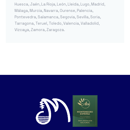
Huesca
,
Jaén
,
La Rioja
,
León
,
Lleida
,
Lugo
,
Madrid
,
Málaga
,
Murcia
,
Navarra
,
Ourense
,
Palencia
,
Pontevedra
,
Salamanca
,
Segovia
,
Sevilla
,
Soria
,
Tarragona
,
Teruel
,
Toledo
,
Valencia
,
Valladolid
,
Vizcaya
,
Zamora
,
Zaragoza
.