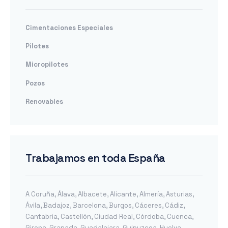
Cimentaciones Especiales
Pilotes
Micropilotes
Pozos
Renovables
Trabajamos en toda España
A Coruña
,
Álava
,
Albacete
,
Alicante
,
Almería
,
Asturias
,
Ávila
,
Badajoz
,
Barcelona
,
Burgos
,
Cáceres
,
Cádiz
,
Cantabria
,
Castellón
,
Ciudad Real
,
Córdoba
,
Cuenca
,
Girona
,
Granada
,
Guadalajara
,
Guipuzcoa
,
Huelva
,