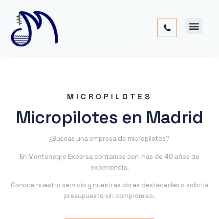
Cimentac
Obra
Otros
MICROPILOTES
Micropilotes en Madrid
¿Buscas una empresa de micropilotes?
En Montenegro Expersa contamos con más de 40 años de
experiencia.
Conoce nuestro servicio y nuestras obras destacadas o solicita
presupuesto sin compromiso.