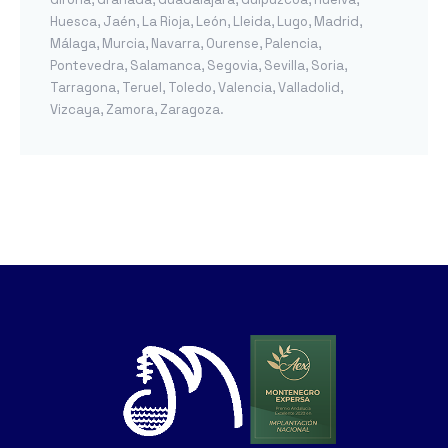
Huesca
,
Jaén
,
La Rioja
,
León
,
Lleida
,
Lugo
,
Madrid
,
Málaga
,
Murcia
,
Navarra
,
Ourense
,
Palencia
,
Pontevedra
,
Salamanca
,
Segovia
,
Sevilla
,
Soria
,
Tarragona
,
Teruel
,
Toledo
,
Valencia
,
Valladolid
,
Vizcaya
,
Zamora
,
Zaragoza
.