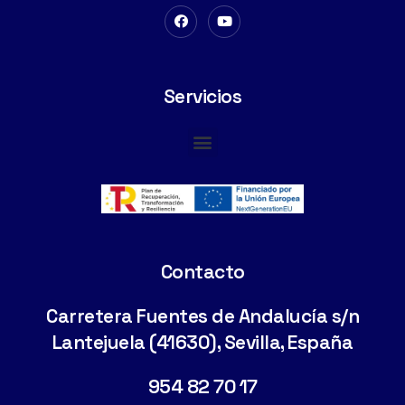
Servicios
Cimentaciones Especiales
Contacto
Carretera Fuentes de Andalucía s/n
Lantejuela (41630), Sevilla, España
954 82 70 17