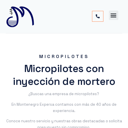
Cimentac
Obra
Otros
MICROPILOTES
Micropilotes con
inyección de mortero
¿Buscas una empresa de micropilotes?
En Montenegro Expersa contamos con más de 40 años de
experiencia.
Conoce nuestro servicio y nuestras obras destacadas o solicita
presupuesto sin compromiso.