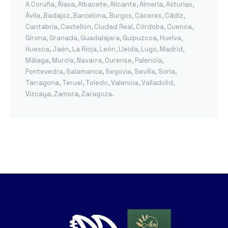
A Coruña
,
Álava
,
Albacete
,
Alicante
,
Almería
,
Asturias
,
Ávila
,
Badajoz
,
Barcelona
,
Burgos
,
Cáceres
,
Cádiz
,
Cantabria
,
Castellón
,
Ciudad Real
,
Córdoba
,
Cuenca
,
Girona
,
Granada
,
Guadalajara
,
Guipuzcoa
,
Huelva
,
Huesca
,
Jaén
,
La Rioja
,
León
,
Lleida
,
Lugo
,
Madrid
,
Málaga
,
Murcia
,
Navarra
,
Ourense
,
Palencia
,
Pontevedra
,
Salamanca
,
Segovia
,
Sevilla
,
Soria
,
Tarragona
,
Teruel
,
Toledo
,
Valencia
,
Valladolid
,
Vizcaya
,
Zamora
,
Zaragoza
.