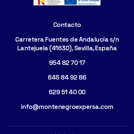
Contacto
Carretera Fuentes de Andalucía s/n
Lantejuela (41630), Sevilla, España
954 82 70 17
645 84 92 86
629 51 40 00
info@montenegroexpersa.com