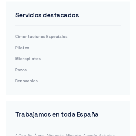
Servicios destacados
Cimentaciones Especiales
Pilotes
Micropilotes
Pozos
Renovables
Trabajamos en toda España
A Coruña
,
Álava
,
Albacete
,
Alicante
,
Almería
,
Asturias
,