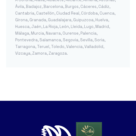
Ávila
,
Badajoz
,
Barcelona
,
Burgos
,
Cáceres
,
Cádiz
,
Cantabria
,
Castellón
,
Ciudad Real
,
Córdoba
,
Cuenca
,
Girona
,
Granada
,
Guadalajara
,
Guipuzcoa
,
Huelva
,
Huesca
,
Jaén
,
La Rioja
,
León
,
Lleida
,
Lugo
,
Madrid
,
Málaga
,
Murcia
,
Navarra
,
Ourense
,
Palencia
,
Pontevedra
,
Salamanca
,
Segovia
,
Sevilla
,
Soria
,
Tarragona
,
Teruel
,
Toledo
,
Valencia
,
Valladolid
,
Vizcaya
,
Zamora
,
Zaragoza
.