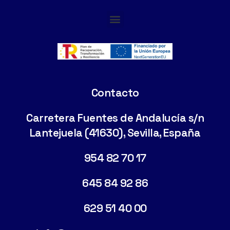
Cimentaciones Especiales
Contacto
Carretera Fuentes de Andalucía s/n
Lantejuela (41630), Sevilla, España
954 82 70 17
645 84 92 86
629 51 40 00