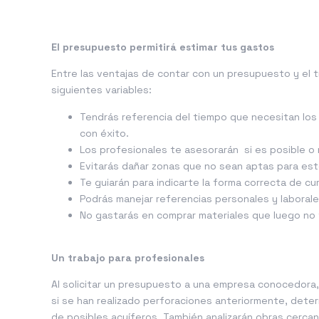
El presupuesto permitirá estimar tus gastos
Entre las ventajas de contar con un presupuesto y el 
siguientes variables:
Tendrás referencia del tiempo que necesitan los tra
con éxito.
Los profesionales te asesorarán si es posible o 
Evitarás dañar zonas que no sean aptas para est
Te guiarán para indicarte la forma correcta de cum
Podrás manejar referencias personales y laboral
No gastarás en comprar materiales que luego no
Un trabajo para profesionales
Al solicitar un presupuesto a una empresa conocedora,
si se han realizado perforaciones anteriormente, determ
de posibles acuíferos. También analizarán obras cerca