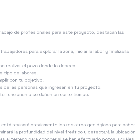
trabajo de profesionales para este proyecto, destacan las
bajadores para explorar la zona, iniciar la labor y finalizarla
no realizar el pozo donde lo desees.
e tipo de labores.
plir con tu objetivo.
es de las personas que ingresan en tu proyecto.
 te funcionen o se dañen en corto tiempo.
 está revisará previamente los registros geológicos para saber
inará la profundidad del nivel freático y detectará la ubicación
nas al terreno para conocer si se han efectuado pozos y cuáles