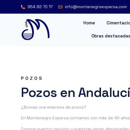
954 82 70 17
info@montenegroexpersa.com
Home
Cimentacio
Obras destacada
POZOS
Pozos en Andaluc
¿Buscas una empresa de pozos?
En Montenegro Expersa contamos con más de 40 años 
Conoce nuestro servicio y nuestras obras destacadas o