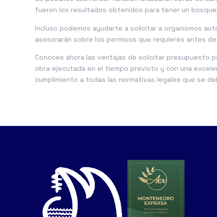
fueron los resultados obtenidos para tener un bosquejo
Incluso podemos ayudarte a solicitar a organismos au
asesorarán sobre los permisos que requieres antes de 
Conoces ahora las ventajas de solicitar presupuesto p
obra ejecutada en el tiempo previsto y con una excel
cumplimiento a todas las normativas legales que se deb