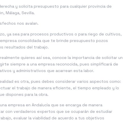
a derecha y solicita presupuesto para cualquier
provincia de
én
,
Málaga
,
Sevilla
.
isfechos nos avalan.
zo, ya sea para procesos productivos o para riego de cultivos,
a empresa consolidada que te brinde presupuesto pozos
s resultados del trabajo.
 realmente quieres así sea, conoce la importancia de solicitar un
igirte siempre a una empresa reconocida, pues simplificará de
tivos y administrativos que acarrean esta labor.
realidad es otra, pues debes considerar varios aspectos como:
ectuar el trabajo de manera eficiente, el tiempo empleado y lo
ue dispones para la obra.
e una empresa en Andalucía que se encarga de manera
ontar con verdaderos expertos que se ocuparán de estudiar
abajo, evaluar la viabilidad de acuerdo a tus objetivos