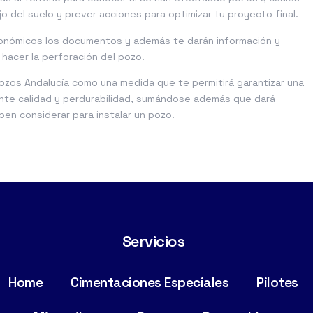
 del suelo y prever acciones para optimizar tu proyecto final.
tonómicos los documentos y además te darán información y
hacer la perforación del pozo.
ozos Andalucía como una medida que te permitirá garantizar una
ente calidad y perdurabilidad, sumándose además que dará
en considerar para instalar un pozo.
Servicios
Home
Cimentaciones Especiales
Pilotes