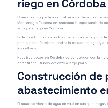
riego en Córdoba
El riego es una parte esencial para mantener las tierra
Montenegro Expersa entendemos la importancia de est
agua para riego en Córdoba.
En la construcción de estos pozos, nuestro equipo de p
para el pozo. Asimismo, analiza la calidad del agua y de
los cultivos.
Nuestros
pozos en Córdoba
se construyen con la mejo
garantizar su funcionamiento a largo plazo.
Construcción de 
abastecimiento 
El abastecimiento de agua es vital en cualquier hogar,