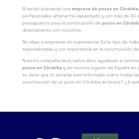
Si estás buscando una
empresa de pozos en Córdoba
profesionales altamente capacitado y con más de 30 añ
presupuesto para la construcción de
pozos en Córdo
directamente con nosotros.
No elijas a empresas sin experiencia. Este tipo de tra
especializadas y con experiencia en la construcción de
Nuestra compañía lleva varios años ayudando a cientos
pozos en Córdoba
y en muchos lugares de España en g
es decir que tú estarás bien informado sobre todas las
construcción de un pozo en Córdoba en breve? ¿A qu