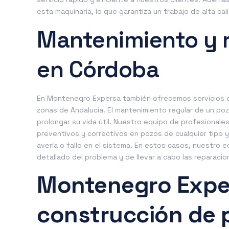
esta maquinaria, lo que garantiza un trabajo de alta ca
Mantenimiento y 
en Córdoba
En Montenegro Expersa también ofrecemos servicios 
zonas de Andalucía. El mantenimiento regular de un po
prolongar su vida útil. Nuestro equipo de profesional
preventivos y correctivos en pozos de cualquier tipo 
avería o fallo en el sistema. En estos casos, nuestro 
detallado del problema y de llevar a cabo las reparacio
Montenegro Expe
construcción de 