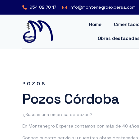
954 82 70 17
info@montenegroexpersa.com
Home
Cimentacio
Obras destacada
POZOS
Pozos Córdoba
¿Buscas una empresa de pozos?
En Montenegro Expersa contamos con más de 40 años 
Conoce nuestro servicio y nuestras obras destacadas o