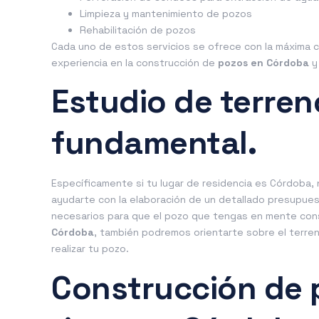
Limpieza y mantenimiento de pozos
Rehabilitación de pozos
Cada uno de estos servicios se ofrece con la máxima c
experiencia en la construcción de
pozos en Córdoba
y 
Estudio de terren
fundamental.
E
specíficamente si tu lugar de residencia es Córdoba,
ayudarte con la elaboración de un detallado presupue
necesarios para que el pozo que tengas en mente cons
Córdoba
, también podremos orientarte sobre el terreno
realizar tu pozo.
Construcción de 