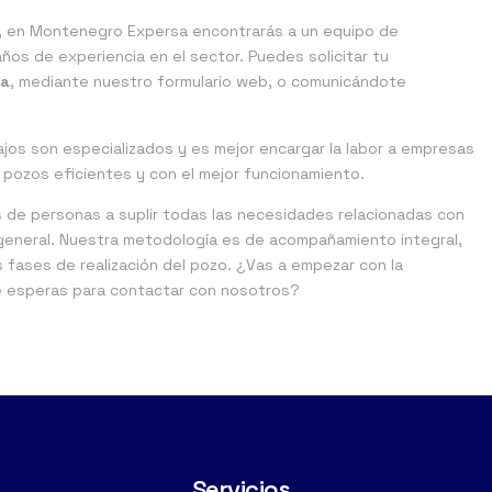
, en Montenegro Expersa encontrarás a un equipo de
os de experiencia en el sector. Puedes solicitar tu
ba
, mediante nuestro formulario web, o comunicándote
bajos son especializados y es mejor encargar la labor a empresas
 pozos eficientes y con el mejor funcionamiento.
 de personas a suplir todas las necesidades relacionadas con
eneral. Nuestra metodología es de acompañamiento integral,
 fases de realización del pozo. ¿Vas a empezar con la
é esperas para contactar con nosotros?
Servicios