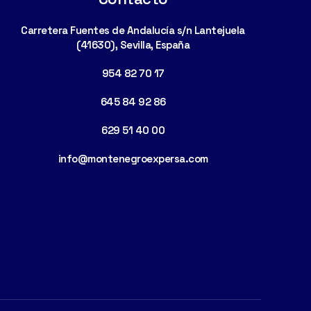
Carretera Fuentes de Andalucía s/n Lantejuela
(41630), Sevilla, España
954 82 70 17
645 84 92 86
629 51 40 00
info@montenegroexpersa.com