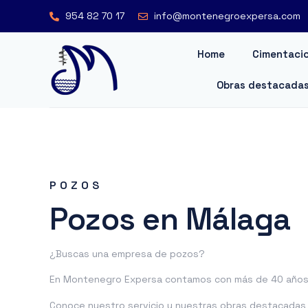
954 82 70 17
info@montenegroexpersa.com
Home
Cimentacio
Obras destacada
POZOS
Pozos en Málaga
¿Buscas una empresa de pozos?
En Montenegro Expersa contamos con más de 40 años 
Conoce nuestro servicio y nuestras obras destacadas o