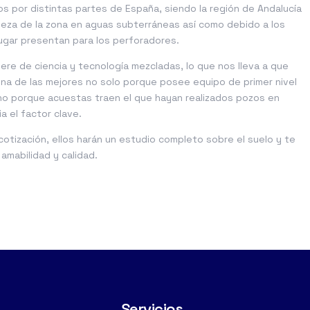
 por distintas partes de España, siendo la región de Andalucía
queza de la zona en aguas subterráneas así como debido a los
lugar presentan para los perforadores.
ere de ciencia y tecnología mezcladas, lo que nos lleva a que
una de las mejores no solo porque posee equipo de primer nivel
no porque acuestas traen el que hayan realizados pozos en
a el factor clave.
otización, ellos harán un estudio completo sobre el suelo y te
amabilidad y calidad.
Servicios