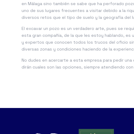
en
Málaga
sino también se sabe que ha perforado pozos
uno de sus lugares frecuentes a visitar debido a la ri
diversos retos que el tipo de suelo y la geografía del 
El excavar un pozo es un verdadero arte, pues se requi
esta gran compañía, de la que les estoy hablando, es 
y expertos que conocen todos los trucos del oficio si
diversas zonas y condiciones haciendo de la experienci
No dudes en acercarte a esta empresa para pedir una c
dirán cuales son las opciones, siempre atendiendo con 