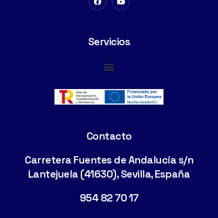
Servicios
Cimentaciones Especiales
Contacto
Carretera Fuentes de Andalucía s/n
Lantejuela (41630), Sevilla, España
954 82 70 17