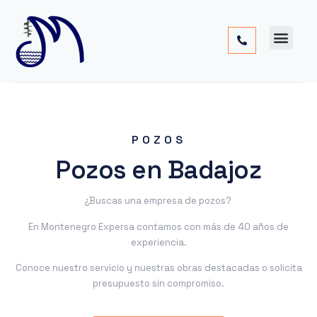
Cimentac
Obra
Otros
POZOS
Pozos en Badajoz
¿Buscas una empresa de pozos?
En Montenegro Expersa contamos con más de 40 años de
experiencia.
Conoce nuestro servicio y nuestras obras destacadas o solicita
presupuesto sin compromiso.