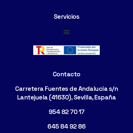
Servicios
Cimentaciones Especiales
Contacto
Carretera Fuentes de Andalucía s/n
Lantejuela (41630), Sevilla, España
954 82 70 17
645 84 92 86