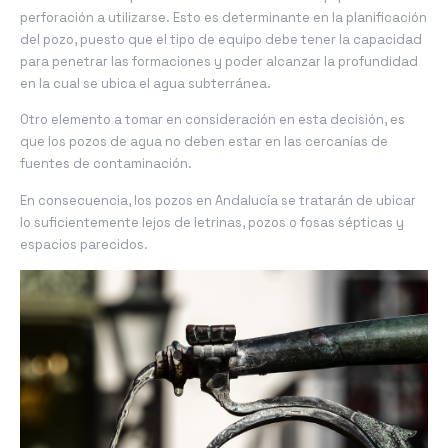
perforación a utilizarse. Esto es determinante en la planificación
del pozo, puesto que el tipo de equipo debe tener la capacidad
para penetrar las formaciones y poder alcanzar la profundidad
en la cual se ubica el agua subterránea.
Otro elemento a tomar en consideración en esta decisión, es
que los pozos de agua no deben estar en las cercanías de
fuentes de contaminación.
En consecuencia, los pozos en Andalucía se tratarán de ubicar
lo suficientemente lejos de letrinas, pozos o fosas sépticas y
espacios parecidos.