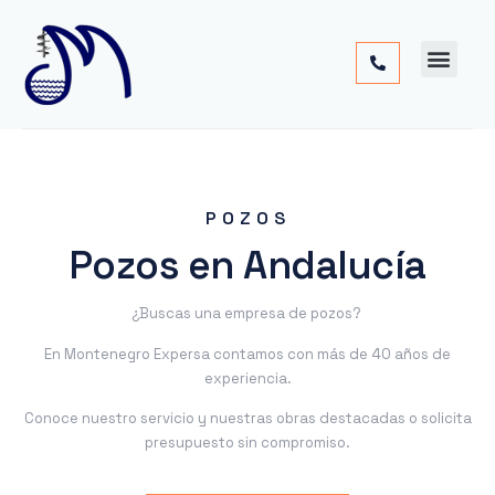
Cimentac
Obra
Otros
POZOS
Pozos en Andalucía
¿Buscas una empresa de pozos?
En Montenegro Expersa contamos con más de 40 años de
experiencia.
Conoce nuestro servicio y nuestras obras destacadas o solicita
presupuesto sin compromiso.