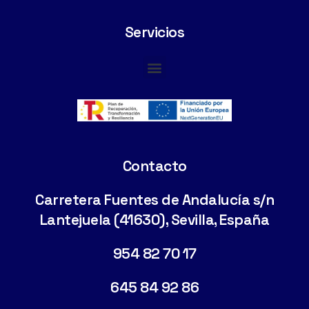
Servicios
Cimentaciones Especiales
Contacto
Carretera Fuentes de Andalucía s/n
Lantejuela (41630), Sevilla, España
954 82 70 17
645 84 92 86