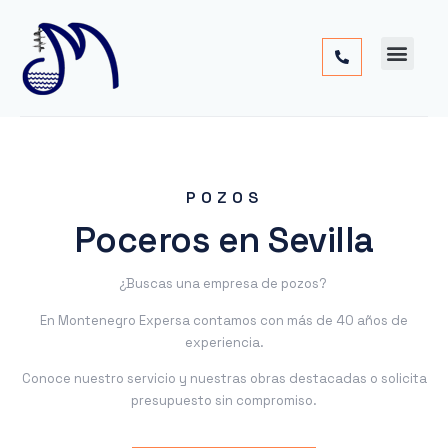
Cimentac
Obra
Otros
POZOS
Poceros en Sevilla
¿Buscas una empresa de pozos?
En Montenegro Expersa contamos con más de 40 años de
experiencia.
Conoce nuestro servicio y nuestras obras destacadas o solicita
presupuesto sin compromiso.