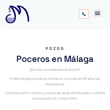
Cimentac
Obra
Otros
POZOS
Poceros en Málaga
¿Buscas una empresa de pozos?
En Montenegro Expersa contamos con más de 40 años de
experiencia.
Conoce nuestro servicio y nuestras obras destacadas o solicita
presupuesto sin compromiso.