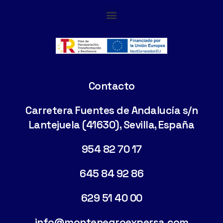
Cimentaciones Especiales
Contacto
Carretera Fuentes de Andalucía s/n
Lantejuela (41630), Sevilla, España
954 82 70 17
645 84 92 86
629 51 40 00
info@montenegroexpersa.com