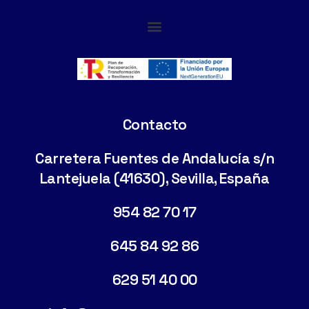
Cimentaciones Especiales
Contacto
Carretera Fuentes de Andalucía s/n
Lantejuela (41630), Sevilla, España
954 82 70 17
645 84 92 86
629 51 40 00